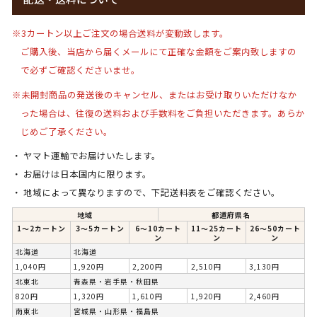
※3カートン以上ご注文の場合送料が変動致します。
ご購入後、当店から届くメールにて正確な金額をご案内致しますの
で必ずご確認くださいませ。
※未開封商品の発送後のキャンセル、またはお受け取りいただけなか
った場合は、
往復の送料および手数料をご負担いただきます。
あらか
じめご了承ください。
ヤマト運輸でお届けいたします。
お届けは日本国内に限ります。
地域によって異なりますので、下記送料表をご確認ください。
地域
都道府県名
1〜2カートン
3〜5カートン
6〜10カート
11～25カート
26～50カート
ン
ン
ン
北海道
北海道
1,040円
1,920円
2,200円
2,510円
3,130円
北東北
青森県・岩手県・秋田県
820円
1,320円
1,610円
1,920円
2,460円
南東北
宮城県・山形県・福島県