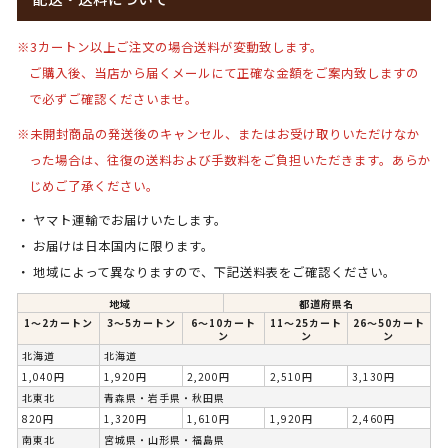
※3カートン以上ご注文の場合送料が変動致します。
ご購入後、当店から届くメールにて正確な金額をご案内致しますの
で必ずご確認くださいませ。
※未開封商品の発送後のキャンセル、またはお受け取りいただけなか
った場合は、
往復の送料および手数料をご負担いただきます。
あらか
じめご了承ください。
ヤマト運輸でお届けいたします。
お届けは日本国内に限ります。
地域によって異なりますので、下記送料表をご確認ください。
地域
都道府県名
1〜2カートン
3〜5カートン
6〜10カート
11～25カート
26～50カート
ン
ン
ン
北海道
北海道
1,040円
1,920円
2,200円
2,510円
3,130円
北東北
青森県・岩手県・秋田県
820円
1,320円
1,610円
1,920円
2,460円
南東北
宮城県・山形県・福島県