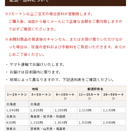
※3カートン以上ご注文の場合送料が変動致します。
ご購入後、当店から届くメールにて正確な金額をご案内致しますの
で必ずご確認くださいませ。
※未開封商品の発送後のキャンセル、またはお受け取りいただけなか
った場合は、
往復の送料および手数料をご負担いただきます。
あらか
じめご了承ください。
ヤマト運輸でお届けいたします。
お届けは日本国内に限ります。
地域によって異なりますので、下記送料表をご確認ください。
地域
都道府県名
1〜2カートン
3〜5カートン
6〜10カート
11～25カート
26～50カート
ン
ン
ン
北海道
北海道
1,040円
1,920円
2,200円
2,510円
3,130円
北東北
青森県・岩手県・秋田県
820円
1,320円
1,610円
1,920円
2,460円
南東北
宮城県・山形県・福島県