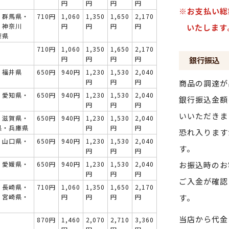
円
円
円
円
※お支払い総
・群馬県・
710円
1,060
1,350
1,650
2,170
・神奈川
円
円
円
円
いたします
梨県
710円
1,060
1,350
1,650
2,170
円
円
円
円
銀行振込
・福井県
650円
940円
1,230
1,530
2,040
円
円
円
商品の調達が
・愛知県・
650円
940円
1,230
1,530
2,040
銀行振込金額
円
円
円
いいただきま
・滋賀県・
650円
940円
1,230
1,530
2,040
県・兵庫県
円
円
円
恐れ入ります
・山口県・
650円
940円
1,230
1,530
2,040
す。
円
円
円
・愛媛県・
650円
940円
1,230
1,530
2,040
お振込時のお
円
円
円
ご入金が確認
・長崎県・
710円
1,060
1,350
1,650
2,170
・宮崎県・
円
円
円
円
す。
当店から代金
870円
1,460
2,070
2,710
3,360