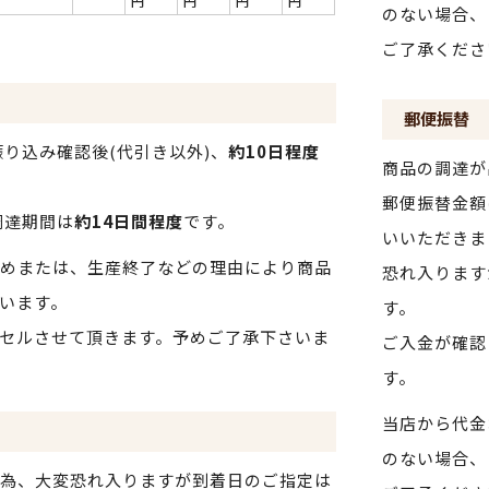
円
円
円
円
のない場合、
ご了承くださ
郵便振替
り込み確認後(代引き以外)、
約10日程度
商品の調達が
郵便振替金額
調達期間は
約14日間程度
です。
いいただきま
めまたは、生産終了などの理由により商品
恐れ入ります
います。
す。
セルさせて頂きます。予めご了承下さいま
ご入金が確認
す。
当店から代金
のない場合、
為、大変恐れ入りますが到着日のご指定は