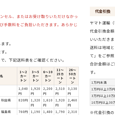
代金引換
ンセル、またはお受け取りいただけなかっ
ヤマト運輸（
び手数料をご負担いただきます。
あらかじ
代金引換金額
いいただきま
します。
送料は地域と
ます。
て」をご参照
ので、下記送料表をご確認ください。
合計金額はご
11～
26～
す。
1〜2
3〜5
6〜10
25カ
50カ
名
カー
カー
カー
ート
ート
トン
トン
トン
ン
ン
1万円未満
1,040
1,920
2,200
2,510
3,130
1万円以上3万
円
円
円
円
円
3万円以上10
・秋田県
820円
1,320
1,610
1,920
2,460
10万円以上30
円
円
円
円
・福島県
760円
1,190
1,480
1,790
2,310
※代金引換の