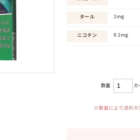
1mg
タール
0.1mg
ニコチン
数量
カ
※数量により送料が