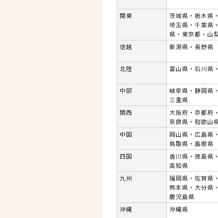
関東
茨城県・栃木県
埼玉県・千葉県
県・東京都・山
信越
新潟県・長野県
北陸
富山県・石川県
中部
岐阜県・静岡県
三重県
関西
大阪府・京都府
奈良県・和歌山
中国
岡山県・広島県
鳥取県・島根県
四国
香川県・徳島県
高知県
九州
福岡県・佐賀県
熊本県・大分県
鹿児島県
沖縄
沖縄県