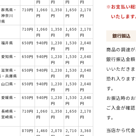
円
円
円
円
※お支払い総
・群馬県・
710円
1,060
1,350
1,650
2,170
・神奈川
円
円
円
円
いたします
梨県
710円
1,060
1,350
1,650
2,170
円
円
円
円
銀行振込
・福井県
650円
940円
1,230
1,530
2,040
円
円
円
商品の調達が
・愛知県・
650円
940円
1,230
1,530
2,040
銀行振込金額
円
円
円
いいただきま
・滋賀県・
650円
940円
1,230
1,530
2,040
県・兵庫県
円
円
円
恐れ入ります
・山口県・
650円
940円
1,230
1,530
2,040
す。
円
円
円
・愛媛県・
650円
940円
1,230
1,530
2,040
お振込時のお
円
円
円
ご入金が確認
・長崎県・
710円
1,060
1,350
1,650
2,170
・宮崎県・
円
円
円
円
す。
当店から代金
870円
1,460
2,070
2,710
3,360