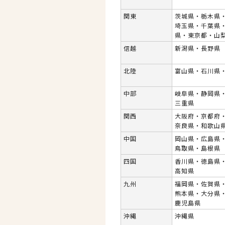
関東
茨城県・栃木県
埼玉県・千葉県
県・東京都・山
信越
新潟県・長野県
北陸
富山県・石川県
中部
岐阜県・静岡県
三重県
関西
大阪府・京都府
奈良県・和歌山
中国
岡山県・広島県
鳥取県・島根県
四国
香川県・徳島県
高知県
九州
福岡県・佐賀県
熊本県・大分県
鹿児島県
沖縄
沖縄県