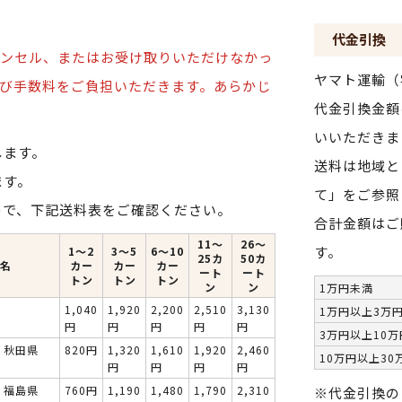
代金引換
ンセル、またはお受け取りいただけなかっ
ヤマト運輸（
び手数料をご負担いただきます。
あらかじ
代金引換金額
いいただきま
します。
送料は地域と
ます。
て」をご参照
ので、下記送料表をご確認ください。
合計金額はご
11～
26～
す。
1〜2
3〜5
6〜10
25カ
50カ
名
カー
カー
カー
ート
ート
トン
トン
トン
ン
ン
1万円未満
1,040
1,920
2,200
2,510
3,130
1万円以上3万
円
円
円
円
円
3万円以上10
・秋田県
820円
1,320
1,610
1,920
2,460
10万円以上30
円
円
円
円
・福島県
760円
1,190
1,480
1,790
2,310
※代金引換の