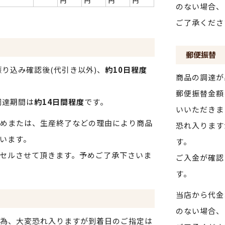
円
円
円
円
のない場合、
ご了承くださ
郵便振替
り込み確認後(代引き以外)、
約10日程度
商品の調達が
郵便振替金額
調達期間は
約14日間程度
です。
いいただきま
めまたは、生産終了などの理由により商品
恐れ入ります
います。
す。
セルさせて頂きます。予めご了承下さいま
ご入金が確認
す。
当店から代金
のない場合、
為、大変恐れ入りますが到着日のご指定は