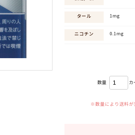
1mg
タール
0.1mg
ニコチン
数量
カ
※数量により送料が