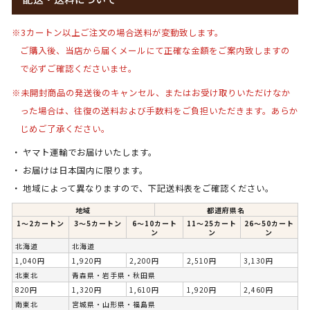
※3カートン以上ご注文の場合送料が変動致します。
ご購入後、当店から届くメールにて正確な金額をご案内致しますの
で必ずご確認くださいませ。
※未開封商品の発送後のキャンセル、またはお受け取りいただけなか
った場合は、
往復の送料および手数料をご負担いただきます。
あらか
じめご了承ください。
ヤマト運輸でお届けいたします。
お届けは日本国内に限ります。
地域によって異なりますので、下記送料表をご確認ください。
地域
都道府県名
1〜2カートン
3〜5カートン
6〜10カート
11～25カート
26～50カート
ン
ン
ン
北海道
北海道
1,040円
1,920円
2,200円
2,510円
3,130円
北東北
青森県・岩手県・秋田県
820円
1,320円
1,610円
1,920円
2,460円
南東北
宮城県・山形県・福島県