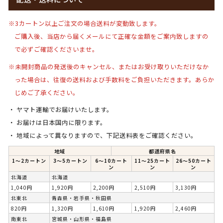
※3カートン以上ご注文の場合送料が変動致します。
ご購入後、当店から届くメールにて正確な金額をご案内致しますの
で必ずご確認くださいませ。
※未開封商品の発送後のキャンセル、またはお受け取りいただけなか
った場合は、
往復の送料および手数料をご負担いただきます。
あらか
じめご了承ください。
ヤマト運輸でお届けいたします。
お届けは日本国内に限ります。
地域によって異なりますので、下記送料表をご確認ください。
地域
都道府県名
1〜2カートン
3〜5カートン
6〜10カート
11～25カート
26～50カート
ン
ン
ン
北海道
北海道
1,040円
1,920円
2,200円
2,510円
3,130円
北東北
青森県・岩手県・秋田県
820円
1,320円
1,610円
1,920円
2,460円
南東北
宮城県・山形県・福島県