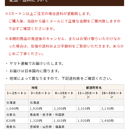
※3カートン以上ご注文の場合送料が変動致します。
ご購入後、当店から届くメールにて正確な金額をご案内致しますの
で必ずご確認くださいませ。
※未開封商品の発送後のキャンセル、またはお受け取りいただけなか
った場合は、
往復の送料および手数料をご負担いただきます。
あらか
じめご了承ください。
ヤマト運輸でお届けいたします。
お届けは日本国内に限ります。
地域によって異なりますので、下記送料表をご確認ください。
地域
都道府県名
1〜2カートン
3〜5カートン
6〜10カート
11～25カート
26～50カート
ン
ン
ン
北海道
北海道
1,040円
1,920円
2,200円
2,510円
3,130円
北東北
青森県・岩手県・秋田県
820円
1,320円
1,610円
1,920円
2,460円
南東北
宮城県・山形県・福島県