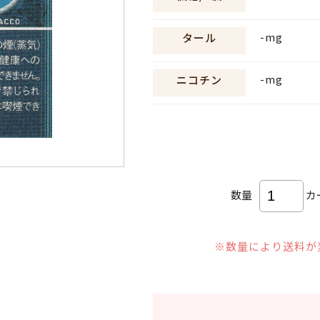
-mg
タール
-mg
ニコチン
数量
カ
※数量により送料が