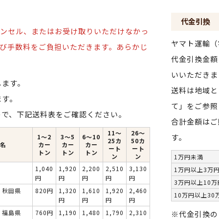
代金引換
ンセル、またはお受け取りいただけなかっ
ヤマト運輸（
び手数料をご負担いただきます。
あらかじ
代金引換金額
いいただきま
します。
送料は地域と
ます。
て」をご参照
ので、下記送料表をご確認ください。
合計金額はご
11～
26～
す。
1〜2
3〜5
6〜10
25カ
50カ
名
カー
カー
カー
ート
ート
トン
トン
トン
ン
ン
1万円未満
1,040
1,920
2,200
2,510
3,130
1万円以上3万
円
円
円
円
円
3万円以上10
・秋田県
820円
1,320
1,610
1,920
2,460
10万円以上30
円
円
円
円
・福島県
760円
1,190
1,480
1,790
2,310
※代金引換の