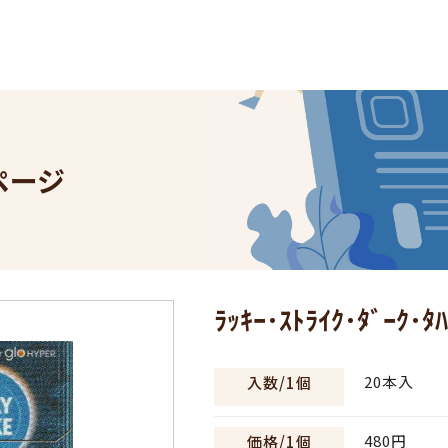
。
ページ
ﾗｯｷｰ･ｽﾄﾗｲｸ･ﾀﾞｰｸ･
20本入
入数/1個
480円
価格/1個