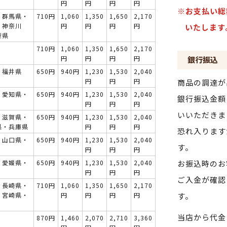
円
円
円
円
※お支払い総
・群馬県・
710円
1,060
1,350
1,650
2,170
・神奈川
円
円
円
円
いたします
梨県
710円
1,060
1,350
1,650
2,170
円
円
円
円
銀行振込
・福井県
650円
940円
1,230
1,530
2,040
円
円
円
商品の調達が
・愛知県・
650円
940円
1,230
1,530
2,040
銀行振込金額
円
円
円
いいただきま
・滋賀県・
650円
940円
1,230
1,530
2,040
県・兵庫県
円
円
円
恐れ入ります
・山口県・
650円
940円
1,230
1,530
2,040
す。
円
円
円
・愛媛県・
650円
940円
1,230
1,530
2,040
お振込時のお
円
円
円
ご入金が確認
・長崎県・
710円
1,060
1,350
1,650
2,170
・宮崎県・
円
円
円
円
す。
当店から代金
870円
1,460
2,070
2,710
3,360