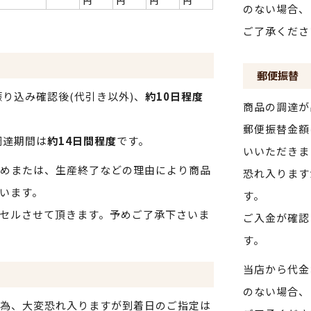
円
円
円
円
のない場合、
ご了承くださ
郵便振替
り込み確認後(代引き以外)、
約10日程度
商品の調達が
郵便振替金額
調達期間は
約14日間程度
です。
いいただきま
めまたは、生産終了などの理由により商品
恐れ入ります
います。
す。
セルさせて頂きます。予めご了承下さいま
ご入金が確認
す。
当店から代金
のない場合、
為、大変恐れ入りますが到着日のご指定は