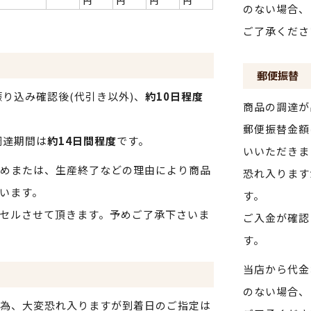
円
円
円
円
のない場合、
ご了承くださ
郵便振替
り込み確認後(代引き以外)、
約10日程度
商品の調達が
郵便振替金額
調達期間は
約14日間程度
です。
いいただきま
めまたは、生産終了などの理由により商品
恐れ入ります
います。
す。
セルさせて頂きます。予めご了承下さいま
ご入金が確認
す。
当店から代金
のない場合、
為、大変恐れ入りますが到着日のご指定は