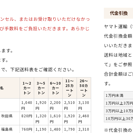
代金引換
ンセル、またはお受け取りいただけなかっ
ヤマト運輸（
び手数料をご負担いただきます。
あらかじ
代金引換金額
いいただきま
します。
送料は地域と
ます。
て」をご参照
ので、下記送料表をご確認ください。
合計金額はご
11～
26～
す。
1〜2
3〜5
6〜10
25カ
50カ
名
カー
カー
カー
ート
ート
トン
トン
トン
ン
ン
1万円未満
1,040
1,920
2,200
2,510
3,130
1万円以上3万
円
円
円
円
円
3万円以上10
・秋田県
820円
1,320
1,610
1,920
2,460
10万円以上30
円
円
円
円
・福島県
760円
1,190
1,480
1,790
2,310
※代金引換の