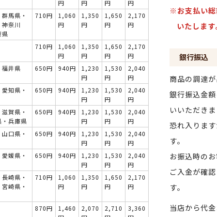
円
円
円
円
※お支払い総
・群馬県・
710円
1,060
1,350
1,650
2,170
・神奈川
円
円
円
円
いたします
梨県
710円
1,060
1,350
1,650
2,170
円
円
円
円
銀行振込
・福井県
650円
940円
1,230
1,530
2,040
円
円
円
商品の調達が
・愛知県・
650円
940円
1,230
1,530
2,040
銀行振込金額
円
円
円
いいただきま
・滋賀県・
650円
940円
1,230
1,530
2,040
県・兵庫県
円
円
円
恐れ入ります
・山口県・
650円
940円
1,230
1,530
2,040
す。
円
円
円
・愛媛県・
650円
940円
1,230
1,530
2,040
お振込時のお
円
円
円
ご入金が確認
・長崎県・
710円
1,060
1,350
1,650
2,170
・宮崎県・
円
円
円
円
す。
当店から代金
870円
1,460
2,070
2,710
3,360