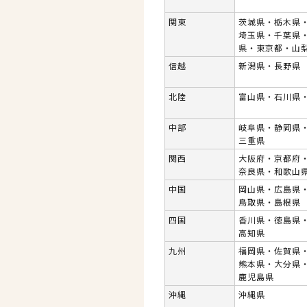
関東
茨城県・栃木県
埼玉県・千葉県
県・東京都・山
信越
新潟県・長野県
北陸
富山県・石川県
中部
岐阜県・静岡県
三重県
関西
大阪府・京都府
奈良県・和歌山
中国
岡山県・広島県
鳥取県・島根県
四国
香川県・徳島県
高知県
九州
福岡県・佐賀県
熊本県・大分県
鹿児島県
沖縄
沖縄県