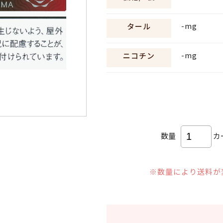
-mg
タール
-mg
ニコチン
数量
カ
※数量により送料が