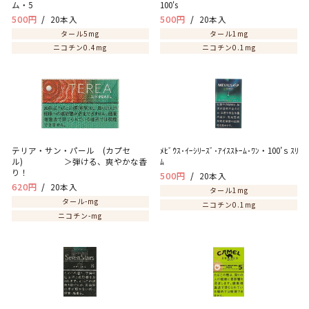
ム・5
100's
500円
20本入
500円
20本入
タール5mg
タール1mg
ニコチン0.4mg
ニコチン0.1mg
テリア・サン・パール (カプセ
ﾒﾋﾞｳｽ･ｲｰｼﾘｰｽﾞ･ｱｲｽｽﾄｰﾑ･ﾜﾝ・100’ｓｽﾘ
ル) ＞弾ける、爽やかな香
り！
500円
20本入
620円
20本入
タール1mg
タール-mg
ニコチン0.1mg
ニコチン-mg