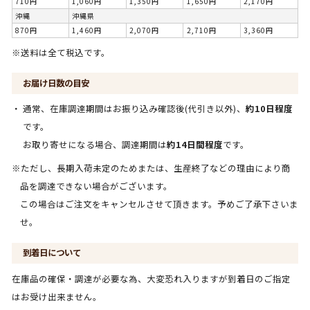
710円
1,060円
1,350円
1,650円
2,170円
沖縄
沖縄県
870円
1,460円
2,070円
2,710円
3,360円
※送料は全て税込です。
お届け日数の目安
通常、在庫調達期間はお振り込み確認後(代引き以外)、
約10日程度
です。
お取り寄せになる場合、調達期間は
約14日間程度
です。
※ただし、長期入荷未定のためまたは、生産終了などの理由により商
品を調達できない場合がございます。
この場合はご注文をキャンセルさせて頂きます。予めご了承下さいま
せ。
到着日について
在庫品の確保・調達が必要な為、大変恐れ入りますが到着日のご指定
はお受け出来ません。