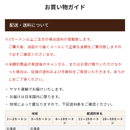
お買い物ガイド
配送・送料について
※3カートン以上ご注文の場合送料が変動致します。
ご購入後、当店から届くメールにて正確な金額をご案内致しますの
で必ずご確認くださいませ。
※未開封商品の発送後のキャンセル、またはお受け取りいただけなか
った場合は、
往復の送料および手数料をご負担いただきます。
あらか
じめご了承ください。
ヤマト運輸でお届けいたします。
お届けは日本国内に限ります。
地域によって異なりますので、下記送料表をご確認ください。
地域
都道府県名
1〜2カートン
3〜5カートン
6〜10カート
11～25カート
26～50カート
ン
ン
ン
北海道
北海道