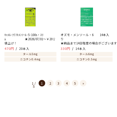
ｷｬﾒﾙ･ｸﾗﾌﾄﾒﾝｿｰﾙ･5･100s・ｽﾘ
オズモ・メンソール・6 14本入
ﾑ ★2026/07/01～￥20⇧
値上げ！
★納品まで14日程度の場合がございま
470円
20本入
330円
14本入
タール5mg
タール6mg
ニコチン0.4mg
ニコチン0.5mg
1 /
1
2
3
4
5
»
5