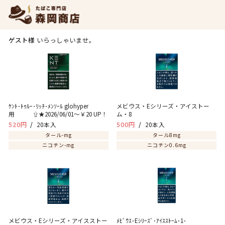
メンソールのたばこ
ゲスト様
いらっしゃいませ。
ｹﾝﾄ･ﾄｩﾙｰ･ﾘｯﾁ･ﾒﾝｿｰﾙ glohyper
メビウス・Eシリーズ・アイストー
用 ⇧★2026/06/01～￥20 UP！
ム・8
520円
20本入
500円
20本入
タール-mg
タール8mg
ニコチン-mg
ニコチン0.6mg
メビウス・Eシリーズ・アイスストー
ﾒﾋﾞｳｽ･Eｼﾘｰｽﾞ･ｱｲｽｽﾄｰﾑ･1･