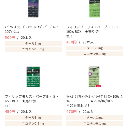
ﾒﾋﾞｳｽ･Eｼﾘｰｽﾞ･ﾒﾝｿｰﾙ･ｵﾌﾟ･ﾊﾟｰﾌﾟﾙ･5･
フィリップモリス・パープル・1・
100's･ｽﾘﾑ
100ｓBOX ★売り切
れ！
500円
20本入
450円
20本入
タール5mg
タール1mg
ニコチン0.5mg
ニコチン0.1mg
フィリップモリス・パープル・８・
ｷｬﾒﾙ･ｸﾗﾌﾄﾒﾝｿｰﾙ･ﾍﾞﾘｰｶﾌﾟｾﾙﾜﾝ･100s･ｽ
KS・BOX ★売り切
ﾘﾑ ★2026/07/01～
れ！
￥20⇧値上げ！
450円
20本入
470円
20本入
タール8mg
タール1mg
ニコチン0.7mg
ニコチン0.1mg